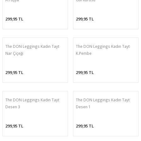
Organik Pamuklu Boxer
299,95 TL
299,95 TL
OLON
Örme (Penye) Boxer
Ribana (Örme) Boxer
The DON Leggings Kadın Tayt
The DON Leggings Kadın Tayt
Nar Çiçeği
K.Pembe
Seamless (Dikişsiz) Boxer
Traditional (Geleneksel) Boxer
299,95 TL
299,95 TL
VIBES Boxer
The DON Leggings Kadın Tayt
X Boxer
The DON Leggings Kadın Tayt
Desen 3
Desen 1
Yırtmaçlı Boxer
299,95 TL
299,95 TL