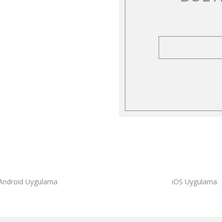
9,95 TL
1.799,95 TL
ON Poplin Erkek Pijama Takımı Marine Plaid
9,95 TL
Android Uygulama
iOS Uygulama