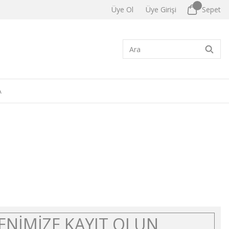
Üye Ol
Üye Girişi
Sepet
A
ENİMİZE KAYIT OLUN
Erkek Pijama Takımı Gri Kırçıllı