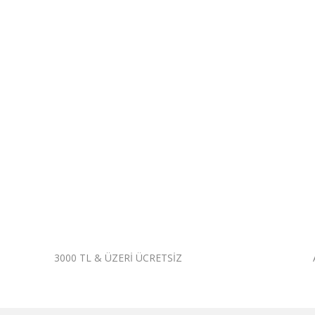
1.799,95 TL
1.94
The DON Poplin Kadın Pijama Takımı Desen 14
The D
1.949,95 TL
1.99
3000 TL & ÜZERİ ÜCRETSİZ