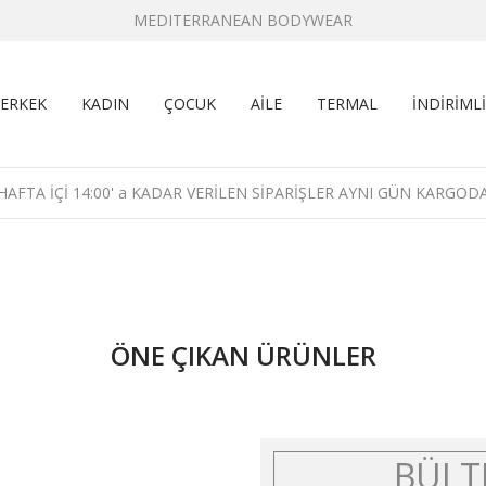
MEDITERRANEAN BODYWEAR
ERKEK
KADIN
ÇOCUK
AİLE
TERMAL
İNDİRİMLİ
HAFTA İÇİ 14:00' a KADAR VERİLEN SİPARİŞLER AYNI GÜN KARGOD
ÖNE ÇIKAN ÜRÜNLER
BÜLT
DON Poplin Kadın Pijama Takımı Desen 12
The DON Ribana 