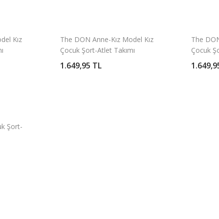
del Kız
The DON Anne-Kız Model Kız
The DON
mı
Çocuk Şort-Atlet Takımı
Çocuk Şo
Desen 3
Desen 2
1.649,95 TL
1.649,9
k Şort-