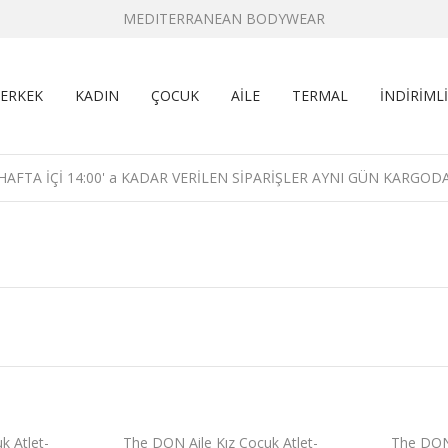
MEDITERRANEAN BODYWEAR
ERKEK
KADIN
ÇOCUK
AİLE
TERMAL
İNDİRİMLİ
HAFTA İÇİ 14:00' a KADAR VERİLEN SİPARİŞLER AYNI GÜN KARGOD
k Atlet-
The DON Aile Kız Çocuk Atlet-
The DON 