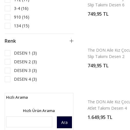
Slip Takımı Desen 6
3-4 (16)
749,95 TL
910 (16)
134 (15)
5-6 (14)
Renk
7-8 (13)
The DON Aile Kız Çocu
2-3 (8)
DESEN 1 (3)
Slip Takımı Desen 2
DESEN 2 (3)
749,95 TL
DESEN 3 (3)
DESEN 4 (3)
DESEN 5 (3)
DESEN 6 (2)
Hızlı Arama
The DON Aile Kız Çocu
Atlet Takımı Desen 4
Hızlı Ürün Arama
1.649,95 TL
Ara