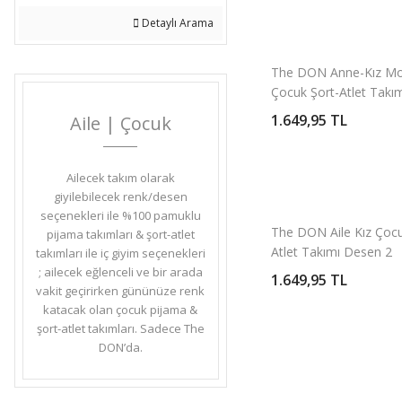
Detaylı Arama
The DON Anne-Kız Mo
Çocuk Şort-Atlet Takı
Desen 4
1.649,95 TL
Aile | Çocuk
Ailecek takım olarak
giyilebilecek renk/desen
seçenekleri ile %100 pamuklu
The DON Aile Kız Çocu
pijama takımları & şort-atlet
Atlet Takımı Desen 2
takımları ile iç giyim seçenekleri
; ailecek eğlenceli ve bir arada
1.649,95 TL
vakit geçirirken gününüze renk
katacak olan çocuk pijama &
şort-atlet takımları. Sadece The
DON’da.