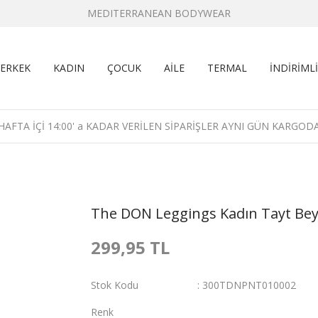
MEDITERRANEAN BODYWEAR
ERKEK
KADIN
ÇOCUK
AİLE
TERMAL
İNDİRİMLİ
HAFTA İÇİ 14:00' a KADAR VERİLEN SİPARİŞLER AYNI GÜN KARGOD
The DON Leggings Kadın Tayt Be
299,95 TL
Stok Kodu
300TDNPNT010002
Renk