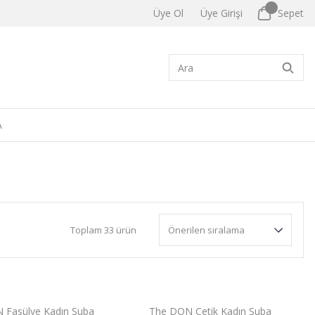
Üye Ol
Üye Girişi
Sepet
A
Toplam 33 ürün
 Fasülye Kadın Suba
The DON Çetik Kadın Suba