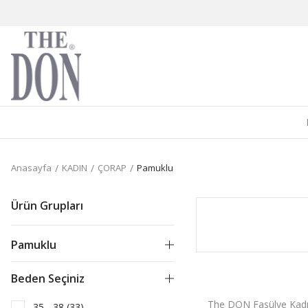
Anasayfa
KADIN
ÇORAP
Pamuklu
Ürün Grupları
Pamuklu
Beden Seçiniz
The DON Fasülye Kad
35 - 38 (33)