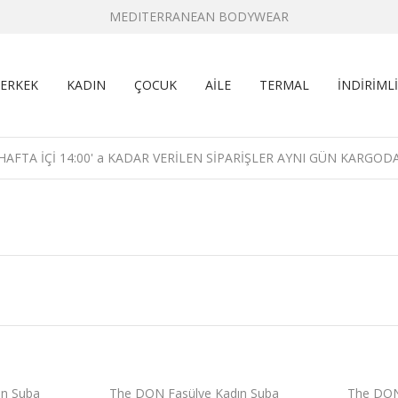
MEDITERRANEAN BODYWEAR
ERKEK
KADIN
ÇOCUK
AİLE
TERMAL
İNDİRİMLİ
HAFTA İÇİ 14:00' a KADAR VERİLEN SİPARİŞLER AYNI GÜN KARGOD
ın Suba
The DON Fasülye Kadın Suba
The DON