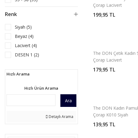
Çorap Lacivert
Renk
199,95 TL
Siyah (5)
Beyaz (4)
Lacivert (4)
The DON Çetik Kadın 
DESEN 1 (2)
Çorap Lacivert
DESEN 2 (2)
179,95 TL
DESEN 3 (2)
Hızlı Arama
PEMBE (2)
Hızlı Ürün Arama
BORDO 1 (1)
Ara
DESEN 10 (1)
The DON Kadın Pamu
DESEN 11 (1)
Çorap K010 Siyah
Detaylı Arama
DESEN 4 (1)
139,95 TL
DESEN 5 (1)
DESEN 6 (1)