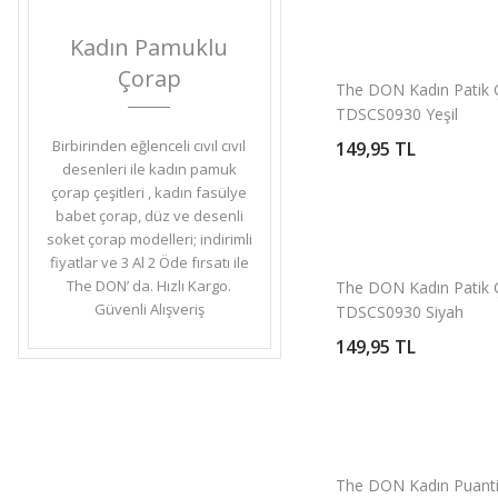
DESEN 7 (1)
Kadın Pamuklu
KREM (1)
Çorap
The DON Kadın Patik 
Mor (1)
TDSCS0930 Yeşil
SARI (1)
Birbirinden eğlenceli cıvıl cıvıl
149,95 TL
TURKUAZ (1)
desenleri ile kadın pamuk
çorap çeşitleri , kadın fasülye
Yeşil (1)
babet çorap, düz ve desenli
soket çorap modelleri; indirimli
fiyatlar ve 3 Al 2 Öde fırsatı ile
The DON’ da. Hızlı Kargo.
The DON Kadın Patik 
Güvenli Alışveriş
TDSCS0930 Siyah
149,95 TL
The DON Kadın Puanti