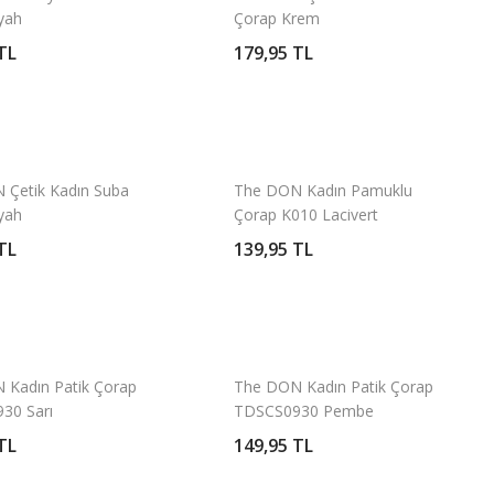
yah
Çorap Krem
TL
179,95 TL
 Çetik Kadın Suba
The DON Kadın Pamuklu
yah
Çorap K010 Lacivert
TL
139,95 TL
 Kadın Patik Çorap
The DON Kadın Patik Çorap
30 Sarı
TDSCS0930 Pembe
TL
149,95 TL