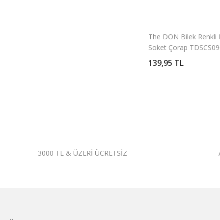
The DON Bilek Renkli 
Soket Çorap TDSCS09
Desen 1
139,95 TL
3000 TL & ÜZERİ ÜCRETSİZ