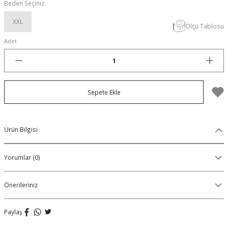
Beden Seçiniz
Organik Pamuklu Boxer
XXL
Ölçü Tablosu
OLON
Örme (Penye) Boxer
Adet
Ribana (Örme) Boxer
Seamless (Dikişsiz) Boxer
Sepete Ekle
Traditional (Geleneksel) Boxer
Ürün Bilgisi
VIBES Boxer
Yorumlar (0)
X Boxer
Önerileriniz
Yırtmaçlı Boxer
Paylaş