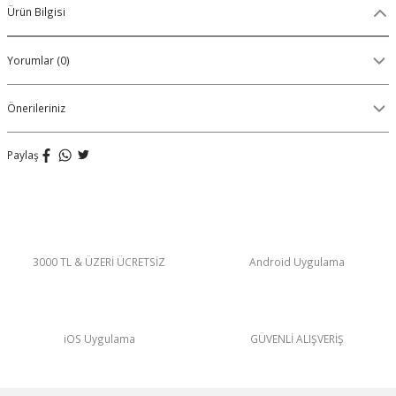
Ürün Bilgisi
Organik Pamuklu Boxer
Yorumlar (0)
OLON
Örme (Penye) Boxer
Ribana (Örme) Boxer
Önerileriniz
Seamless (Dikişsiz) Boxer
Paylaş
Traditional (Geleneksel) Boxer
VIBES Boxer
3000 TL & ÜZERİ ÜCRETSİZ
Android Uygulama
X Boxer
Yırtmaçlı Boxer
iOS Uygulama
GÜVENLİ ALIŞVERİŞ