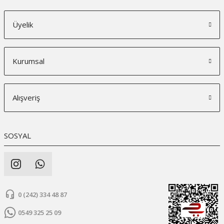
Üyelik
Kurumsal
Alışveriş
SOSYAL
0 (242) 334 48 87
0549 325 25 09