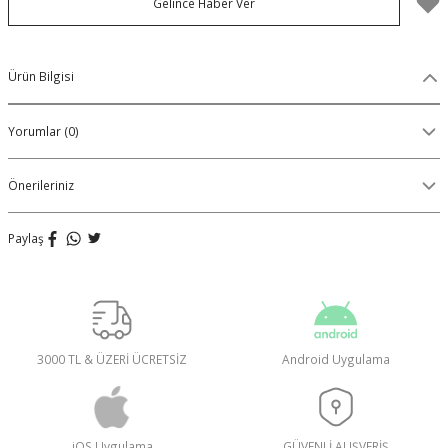
Gelince Haber Ver
Organik Pamuklu Boxer
OLON
Örme (Penye) Boxer
Ürün Bilgisi
Ribana (Örme) Boxer
Yorumlar (0)
Seamless (Dikişsiz) Boxer
Önerileriniz
Traditional (Geleneksel) Boxer
Paylaş
VIBES Boxer
X Boxer
3000 TL & ÜZERİ ÜCRETSİZ
Android Uygulama
Yırtmaçlı Boxer
iOS Uygulama
GÜVENLİ ALIŞVERİŞ