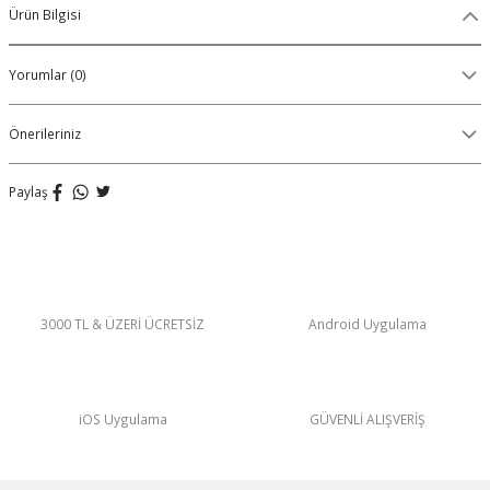
Ürün Bilgisi
Organik Pamuklu Boxer
Yorumlar (0)
OLON
Örme (Penye) Boxer
Ribana (Örme) Boxer
Önerileriniz
Seamless (Dikişsiz) Boxer
Paylaş
Traditional (Geleneksel) Boxer
VIBES Boxer
3000 TL & ÜZERİ ÜCRETSİZ
Android Uygulama
X Boxer
Yırtmaçlı Boxer
iOS Uygulama
GÜVENLİ ALIŞVERİŞ