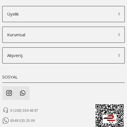
Üyelik
Kurumsal
Alışveriş
SOSYAL
0 (242) 334 48 87
0549 325 25 09