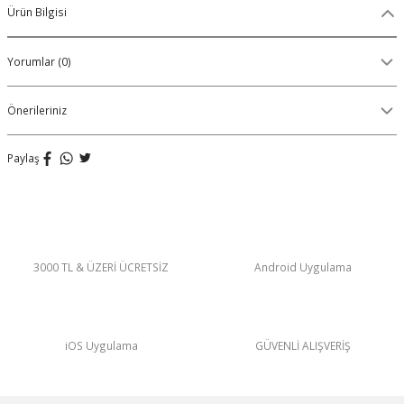
Ürün Bilgisi
Organik Pamuklu Boxer
Yorumlar (0)
OLON
Örme (Penye) Boxer
Ribana (Örme) Boxer
Önerileriniz
Seamless (Dikişsiz) Boxer
Paylaş
Traditional (Geleneksel) Boxer
VIBES Boxer
3000 TL & ÜZERİ ÜCRETSİZ
Android Uygulama
X Boxer
Yırtmaçlı Boxer
iOS Uygulama
GÜVENLİ ALIŞVERİŞ