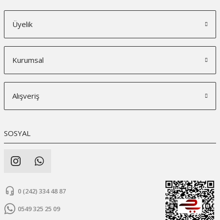
Üyelik
Kurumsal
Alışveriş
SOSYAL
0 (242) 334 48 87
0549 325 25 09