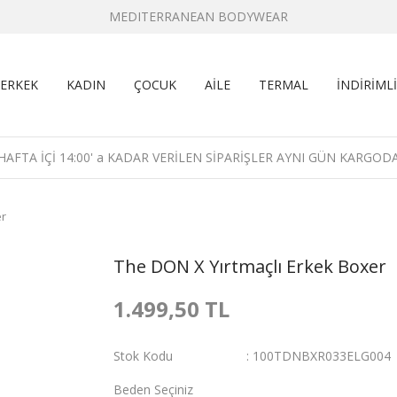
MEDITERRANEAN BODYWEAR
ERKEK
KADIN
ÇOCUK
AİLE
TERMAL
İNDİRİMLİ
HAFTA İÇİ 14:00' a KADAR VERİLEN SİPARİŞLER AYNI GÜN KARGOD
er
The DON X Yırtmaçlı Erkek Boxer
1.499,50 TL
Stok Kodu
100TDNBXR033ELG004
Beden Seçiniz