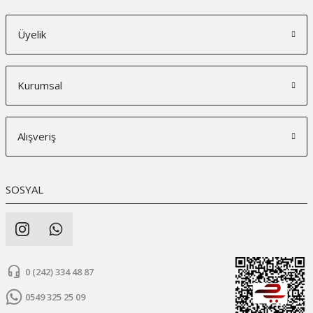
Üyelik
Kurumsal
Alışveriş
SOSYAL
0 (242) 334 48 87
0549 325 25 09