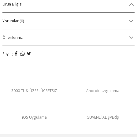
Ürün Bilgisi
Organik Pamuklu Boxer
Yorumlar (0)
OLON
Örme (Penye) Boxer
Ribana (Örme) Boxer
Önerileriniz
Seamless (Dikişsiz) Boxer
Paylaş
Traditional (Geleneksel) Boxer
VIBES Boxer
3000 TL & ÜZERİ ÜCRETSİZ
Android Uygulama
X Boxer
Yırtmaçlı Boxer
iOS Uygulama
GÜVENLİ ALIŞVERİŞ