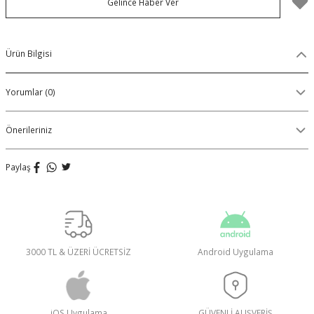
Gelince Haber Ver
Organik Pamuklu Boxer
OLON
Örme (Penye) Boxer
Ürün Bilgisi
Ribana (Örme) Boxer
Yorumlar (0)
Seamless (Dikişsiz) Boxer
Önerileriniz
Traditional (Geleneksel) Boxer
Paylaş
VIBES Boxer
X Boxer
3000 TL & ÜZERİ ÜCRETSİZ
Android Uygulama
Yırtmaçlı Boxer
iOS Uygulama
GÜVENLİ ALIŞVERİŞ