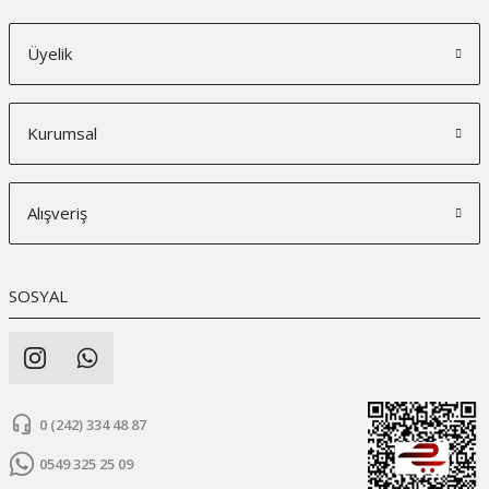
Üyelik
Kurumsal
Alışveriş
SOSYAL
0 (242) 334 48 87
0549 325 25 09