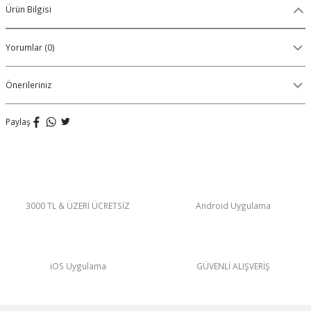
Ürün Bilgisi
Organik Pamuklu Boxer
Yorumlar (0)
OLON
Örme (Penye) Boxer
Ribana (Örme) Boxer
Önerileriniz
Seamless (Dikişsiz) Boxer
Paylaş
Traditional (Geleneksel) Boxer
VIBES Boxer
3000 TL & ÜZERİ ÜCRETSİZ
Android Uygulama
X Boxer
Yırtmaçlı Boxer
iOS Uygulama
GÜVENLİ ALIŞVERİŞ