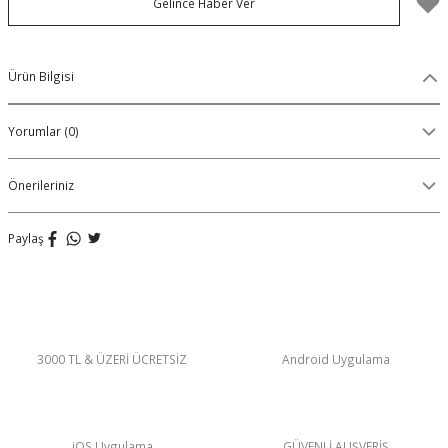
Gelince Haber Ver
Organik Pamuklu Boxer
OLON
Örme (Penye) Boxer
Ürün Bilgisi
Ribana (Örme) Boxer
Yorumlar (0)
Seamless (Dikişsiz) Boxer
Önerileriniz
Traditional (Geleneksel) Boxer
Paylaş
VIBES Boxer
X Boxer
3000 TL & ÜZERİ ÜCRETSİZ
Android Uygulama
Yırtmaçlı Boxer
iOS Uygulama
GÜVENLİ ALIŞVERİŞ