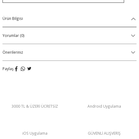
Organik Pamuklu Boxer
Ürün Bilgisi
OLON
Örme (Penye) Boxer
Yorumlar (0)
Ribana (Örme) Boxer
Önerileriniz
Seamless (Dikişsiz) Boxer
Traditional (Geleneksel) Boxer
Paylaş
VIBES Boxer
X Boxer
3000 TL & ÜZERİ ÜCRETSİZ
Android Uygulama
Yırtmaçlı Boxer
iOS Uygulama
GÜVENLİ ALIŞVERİŞ