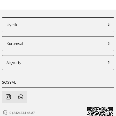
Üyelik
Kurumsal
Alışveriş
SOSYAL
0 (242) 334 48 87