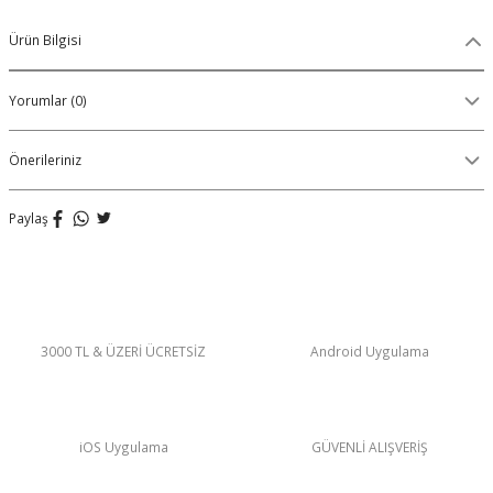
Organik Pamuklu Boxer
Ürün Bilgisi
OLON
Örme (Penye) Boxer
Yorumlar (0)
Ribana (Örme) Boxer
Önerileriniz
Seamless (Dikişsiz) Boxer
Paylaş
Traditional (Geleneksel) Boxer
VIBES Boxer
X Boxer
3000 TL & ÜZERİ ÜCRETSİZ
Android Uygulama
Yırtmaçlı Boxer
iOS Uygulama
GÜVENLİ ALIŞVERİŞ