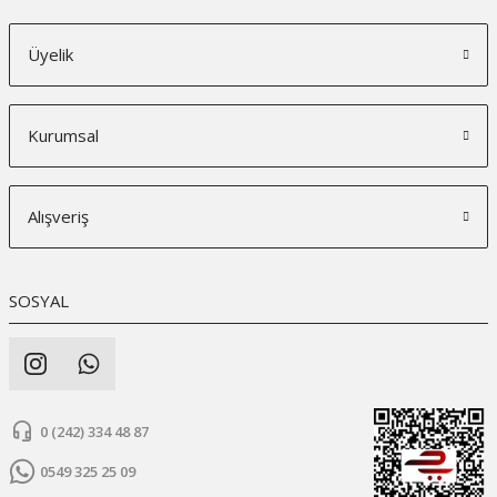
Üyelik
Kurumsal
Alışveriş
SOSYAL
0 (242) 334 48 87
0549 325 25 09