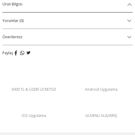
Ürün Bilgisi
Organik Pamuklu Boxer
Yorumlar (0)
OLON
Örme (Penye) Boxer
Ribana (Örme) Boxer
Önerileriniz
Seamless (Dikişsiz) Boxer
Paylaş
Traditional (Geleneksel) Boxer
VIBES Boxer
3000 TL & ÜZERİ ÜCRETSİZ
Android Uygulama
X Boxer
Yırtmaçlı Boxer
iOS Uygulama
GÜVENLİ ALIŞVERİŞ