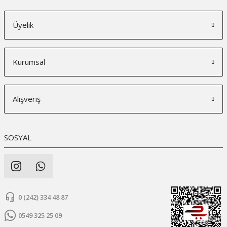
Üyelik
Kurumsal
Alışveriş
SOSYAL
0 (242) 334 48 87
0549 325 25 09