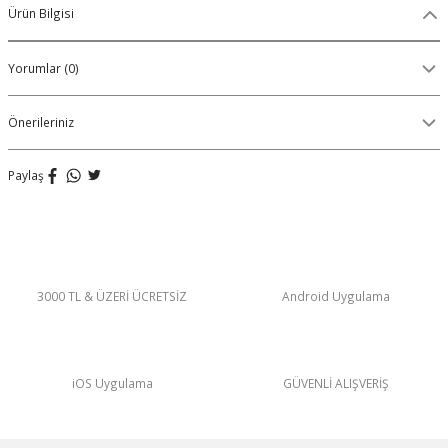
Ürün Bilgisi
Organik Pamuklu Boxer
Yorumlar (0)
OLON
Örme (Penye) Boxer
Ribana (Örme) Boxer
Önerileriniz
Seamless (Dikişsiz) Boxer
Paylaş
Traditional (Geleneksel) Boxer
VIBES Boxer
3000 TL & ÜZERİ ÜCRETSİZ
Android Uygulama
X Boxer
Yırtmaçlı Boxer
iOS Uygulama
GÜVENLİ ALIŞVERİŞ