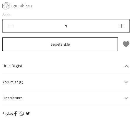
Ölçü Tablosu
Organik Pamuklu Boxer
Adet
OLON
Örme (Penye) Boxer
Ribana (Örme) Boxer
Sepete Ekle
Seamless (Dikişsiz) Boxer
Traditional (Geleneksel) Boxer
Ürün Bilgisi
VIBES Boxer
Yorumlar (0)
X Boxer
Önerileriniz
Yırtmaçlı Boxer
Paylaş