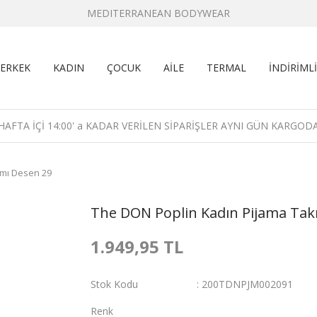
MEDITERRANEAN BODYWEAR
ERKEK
KADIN
ÇOCUK
AİLE
TERMAL
İNDİRİMLİ
HAFTA İÇİ 14:00' a KADAR VERİLEN SİPARİŞLER AYNI GÜN KARGOD
ımı Desen 29
The DON Poplin Kadın Pijama Tak
1.949,95 TL
Stok Kodu
200TDNPJM002091
Renk