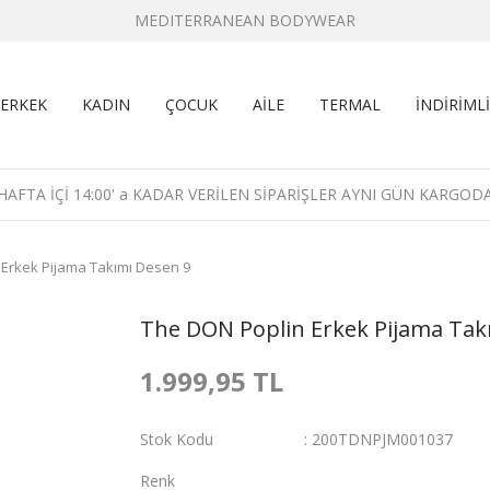
MEDITERRANEAN BODYWEAR
ERKEK
KADIN
ÇOCUK
AİLE
TERMAL
İNDİRİMLİ
HAFTA İÇİ 14:00' a KADAR VERİLEN SİPARİŞLER AYNI GÜN KARGOD
Erkek Pijama Takımı Desen 9
The DON Poplin Erkek Pijama Tak
1.999,95 TL
Stok Kodu
200TDNPJM001037
Renk