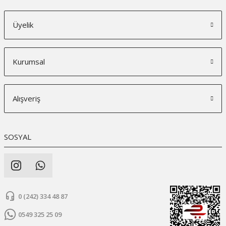
Üyelik
Kurumsal
Alışveriş
SOSYAL
0 (242) 334 48 87
0549 325 25 09