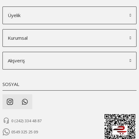
Üyelik
Kurumsal
Alışveriş
SOSYAL
0 (242) 334 48 87
0549 325 25 09