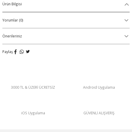
Ürün Bilgisi
Organik Pamuklu Boxer
Yorumlar (0)
OLON
Örme (Penye) Boxer
Ribana (Örme) Boxer
Önerileriniz
Seamless (Dikişsiz) Boxer
Paylaş
Traditional (Geleneksel) Boxer
VIBES Boxer
3000 TL & ÜZERİ ÜCRETSİZ
Android Uygulama
X Boxer
Yırtmaçlı Boxer
iOS Uygulama
GÜVENLİ ALIŞVERİŞ