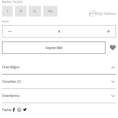
Beden Seçiniz
Organik Pamuklu Boxer
S
M
XL
XXL
Ölçü Tablosu
OLON
Örme (Penye) Boxer
Adet
Ribana (Örme) Boxer
Seamless (Dikişsiz) Boxer
Sepete Ekle
Traditional (Geleneksel) Boxer
Ürün Bilgisi
VIBES Boxer
Yorumlar (1)
X Boxer
Önerileriniz
Yırtmaçlı Boxer
Paylaş