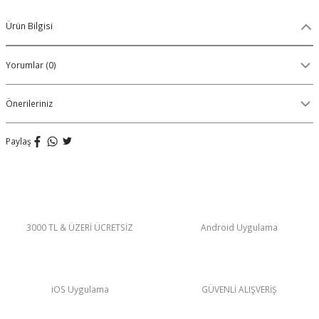
Organik Pamuklu Boxer
Ürün Bilgisi
OLON
Örme (Penye) Boxer
Yorumlar (0)
Ribana (Örme) Boxer
Önerileriniz
Seamless (Dikişsiz) Boxer
Paylaş
Traditional (Geleneksel) Boxer
VIBES Boxer
X Boxer
3000 TL & ÜZERİ ÜCRETSİZ
Android Uygulama
Yırtmaçlı Boxer
iOS Uygulama
GÜVENLİ ALIŞVERİŞ