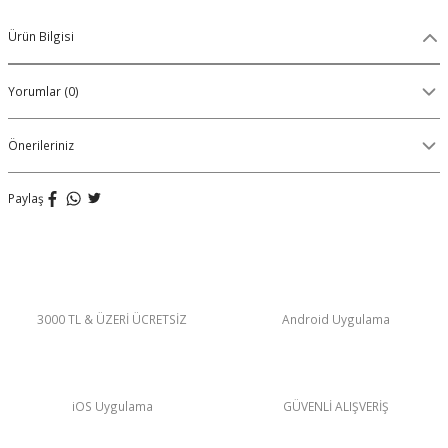
Organik Pamuklu Boxer
Ürün Bilgisi
OLON
Örme (Penye) Boxer
Yorumlar (0)
Ribana (Örme) Boxer
Önerileriniz
Seamless (Dikişsiz) Boxer
Paylaş
Traditional (Geleneksel) Boxer
VIBES Boxer
X Boxer
3000 TL & ÜZERİ ÜCRETSİZ
Android Uygulama
Yırtmaçlı Boxer
iOS Uygulama
GÜVENLİ ALIŞVERİŞ