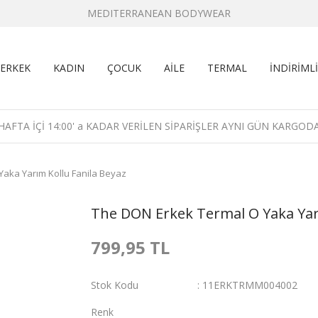
MEDITERRANEAN BODYWEAR
ERKEK
KADIN
ÇOCUK
AİLE
TERMAL
İNDİRİMLİ
HAFTA İÇİ 14:00' a KADAR VERİLEN SİPARİŞLER AYNI GÜN KARGOD
aka Yarım Kollu Fanila Beyaz
The DON Erkek Termal O Yaka Yarı
799,95 TL
Stok Kodu
11ERKTRMM004002
Renk