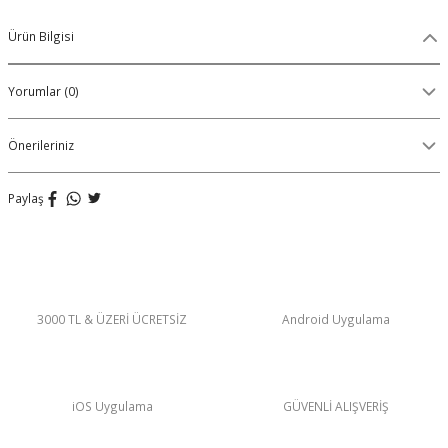
Organik Pamuklu Boxer
Ürün Bilgisi
OLON
Örme (Penye) Boxer
Yorumlar (0)
Ribana (Örme) Boxer
Önerileriniz
Seamless (Dikişsiz) Boxer
Paylaş
Traditional (Geleneksel) Boxer
VIBES Boxer
X Boxer
3000 TL & ÜZERİ ÜCRETSİZ
Android Uygulama
Yırtmaçlı Boxer
iOS Uygulama
GÜVENLİ ALIŞVERİŞ