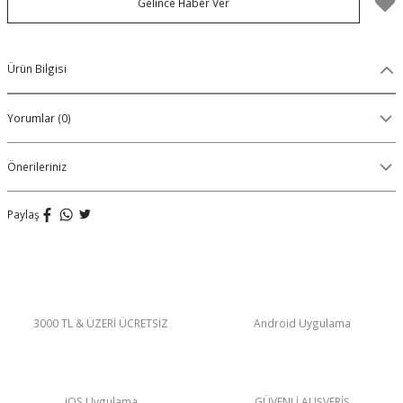
Gelince Haber Ver
Organik Pamuklu Boxer
OLON
Örme (Penye) Boxer
Ürün Bilgisi
Ribana (Örme) Boxer
Yorumlar (0)
Seamless (Dikişsiz) Boxer
Önerileriniz
Traditional (Geleneksel) Boxer
Paylaş
VIBES Boxer
X Boxer
3000 TL & ÜZERİ ÜCRETSİZ
Android Uygulama
Yırtmaçlı Boxer
iOS Uygulama
GÜVENLİ ALIŞVERİŞ