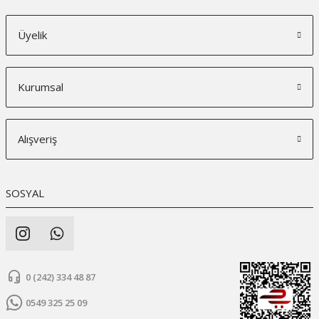
Üyelik
Kurumsal
Alışveriş
SOSYAL
0 (242) 334 48 87
0549 325 25 09