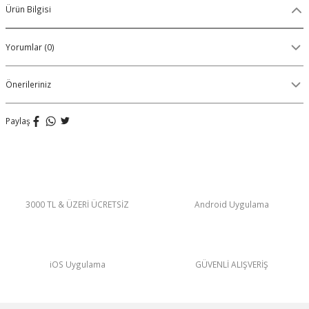
Ürün Bilgisi
Organik Pamuklu Boxer
Yorumlar (0)
OLON
Örme (Penye) Boxer
Ribana (Örme) Boxer
Önerileriniz
Seamless (Dikişsiz) Boxer
Paylaş
Traditional (Geleneksel) Boxer
VIBES Boxer
3000 TL & ÜZERİ ÜCRETSİZ
Android Uygulama
X Boxer
Yırtmaçlı Boxer
iOS Uygulama
GÜVENLİ ALIŞVERİŞ