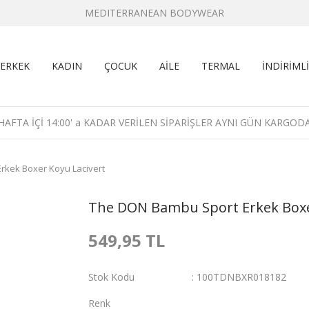
MEDITERRANEAN BODYWEAR
ERKEK
KADIN
ÇOCUK
AİLE
TERMAL
İNDİRİMLİ
HAFTA İÇİ 14:00' a KADAR VERİLEN SİPARİŞLER AYNI GÜN KARGOD
rkek Boxer Koyu Lacivert
The DON Bambu Sport Erkek Boxe
549,95 TL
Stok Kodu
100TDNBXR018182
Renk