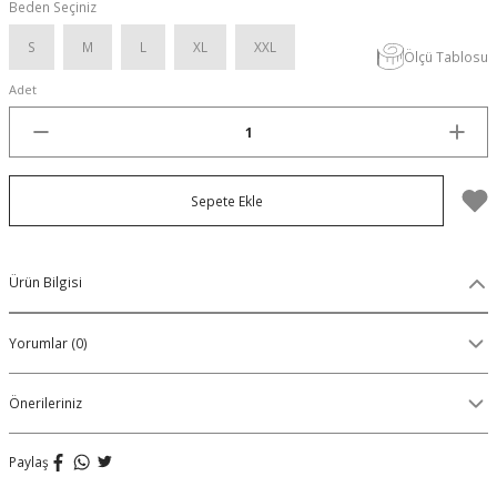
Beden Seçiniz
Organik Pamuklu Boxer
S
M
L
XL
XXL
Ölçü Tablosu
OLON
Örme (Penye) Boxer
Adet
Ribana (Örme) Boxer
Seamless (Dikişsiz) Boxer
Sepete Ekle
Traditional (Geleneksel) Boxer
Ürün Bilgisi
VIBES Boxer
Yorumlar (0)
X Boxer
Önerileriniz
Yırtmaçlı Boxer
Paylaş