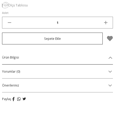
Ölçü Tablosu
Organik Pamuklu Boxer
Adet
OLON
Örme (Penye) Boxer
Ribana (Örme) Boxer
Sepete Ekle
Seamless (Dikişsiz) Boxer
Traditional (Geleneksel) Boxer
Ürün Bilgisi
VIBES Boxer
Yorumlar (0)
X Boxer
Önerileriniz
Yırtmaçlı Boxer
Paylaş